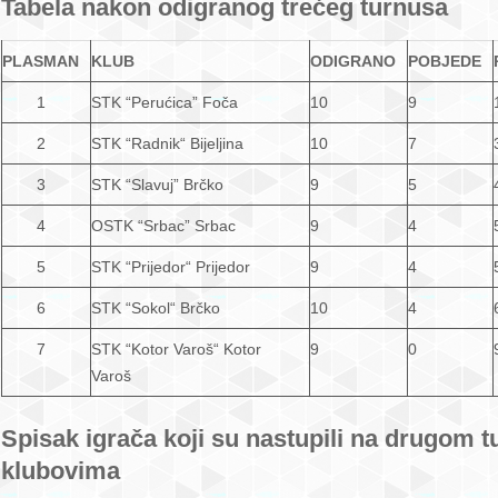
Tabela nakon odigranog trećeg turnusa
PLASMAN
KLUB
ODIGRANO
POBJEDE
1
STK “Perućica” Foča
10
9
2
STK “Radnik“ Bijeljina
10
7
3
STK “Slavuj” Brčko
9
5
4
OSTK “Srbac” Srbac
9
4
5
STK “Prijedor“ Prijedor
9
4
6
STK “Sokol“ Brčko
10
4
7
STK “Kotor Varoš“ Kotor
9
0
Varoš
Spisak igrača koji su nastupili na drugom t
klubovima