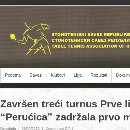
Početna
Savez
Klubovi
Liga
Rezultati
Dokume
Završen treći turnus Prve l
“Perućica” zadržala prvo 
on
By admin
28/02/2023
Comments Off