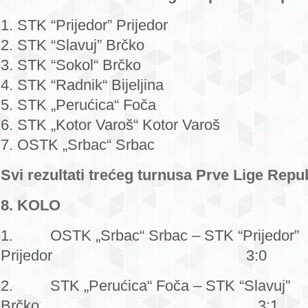
1. STK “Prijedor” Prijedor
2. STK “Slavuj” Brčko
3. STK “Sokol“ Brčko
4. STK “Radnik“ Bijeljina
5. STK „Perućica“ Foča
6. STK „Kotor Varoš“ Kotor Varoš
7. OSTK „Srbac“ Srbac
Svi rezultati trećeg turnusa Prve Lige Repu
8. KOLO
1. OSTK „Srbac“ Srbac – STK “Priјedor”
Priјedor 3:0
2. STK „Perućica“ Foča – STK “Slavuј”
Brčko 3:1