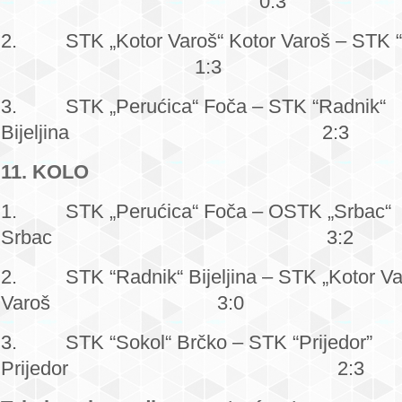
0:3
2. STK „Kotor Varoš“ Kotor Varoš – STK “
1:3
3. STK „Perućica“ Foča – STK “Radnik“
Biјeljina 2:3
11. KOLO
1. STK „Perućica“ Foča – OSTK „Srbac“
Srbac 3:2
2. STK “Radnik“ Biјeljina – STK „Kotor Va
Varoš 3:0
3. STK “Sokol“ Brčko – STK “Priјedor”
Priјedor 2:3