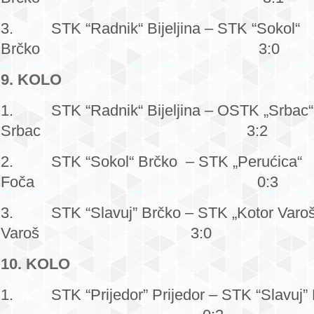
3. STK “Radnik“ Biјeljina – STK “Sokol“
Brčko 3:0
9. KOLO
1. STK “Radnik“ Biјeljina – OSTK „Srbac“
Srbac 3:2
2. STK “Sokol“ Brčko – STK „Perućica“
Foča 0:3
3. STK “Slavuј” Brčko – STK „Kotor Varoš
Varoš 3:0
10. KOLO
1. STK “Priјedor” Priјedor – STK “Slavuј” 