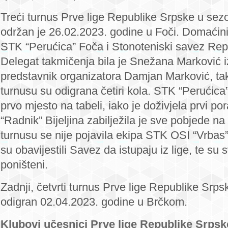
Završen
Treći turnus Prve lige Republike Srpske u sez
treći
održan je 26.02.2023. godine u Foči. Domaćini 
turnus
STK “Perućica” Foča i Stonoteniski savez Rep
Prve
Delegat takmičenja bila je Snežana Marković i
lige,
“Perućica”
predstavnik organizatora Damjan Marković, ta
zadržala
turnusu su odigrana četiri kola. STK “Perućica
prvo
prvo mjesto na tabeli, iako je doživjela prvi po
mjesto
“Radnik” Bijeljina zabilježila je sve pobjede n
turnusu se nije pojavila ekipa STK OSI “Vrbas”
su obavijestili Savez da istupaju iz lige, te su sv
poništeni.
Zadnji, četvrti turnus Prve lige Republike Srp
odigran 02.04.2023. godine u Brčkom.
Klubovi učesnici Prve lige Republike Srps