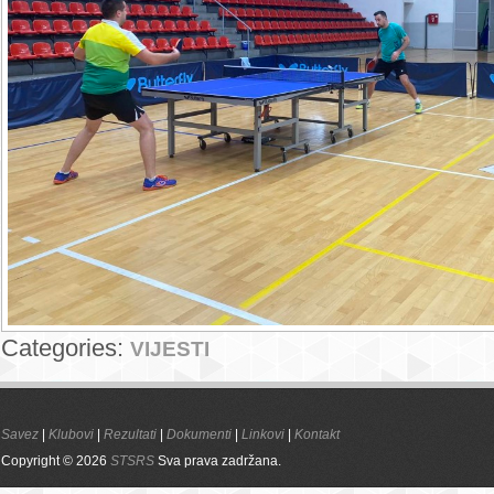
Categories:
VIJESTI
Savez
|
Klubovi
|
Rezultati
|
Dokumenti
|
Linkovi
|
Kontakt
Copyright © 2026
STSRS
Sva prava zadržana.