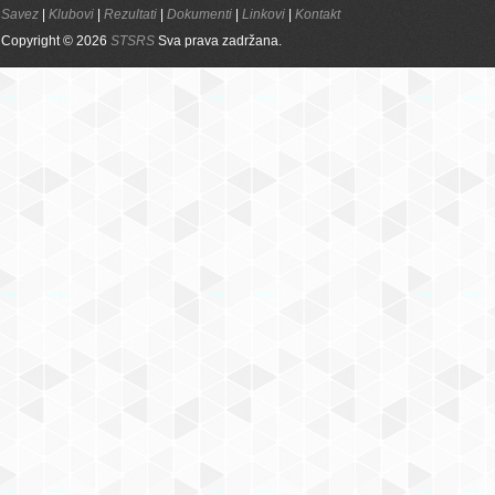
Savez
|
Klubovi
|
Rezultati
|
Dokumenti
|
Linkovi
|
Kontakt
Copyright © 2026
STSRS
Sva prava zadržana.