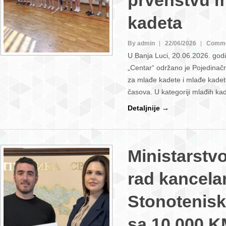
prvenstvu m
kadeta
By admin
22/06/2026
Comme
U Banja Luci, 20.06.2026. godi
„Centar“ održano je Pojedinač
za mlađe kadete i mlađe kadet
časova. U kategoriji mlađih k
Detaljnije →
Ministarstv
rad kancelar
Stonotenis
sa 10.000 