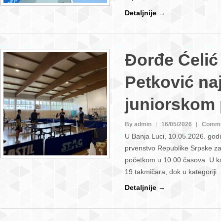
Detaljnije →
Đorđe Ćelić 
Petković naj
juniorskom
By admin
16/05/2026
Comme
U Banja Luci, 10.05.2026. god
prvenstvo Republike Srpske za j
početkom u 10.00 časova. U kat
19 takmičara, dok u kategoriji
Detaljnije →