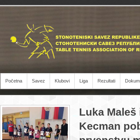
Početna
Savez
Klubovi
Liga
Rezultati
Dokume
Luka Maleš i
Kecman pob