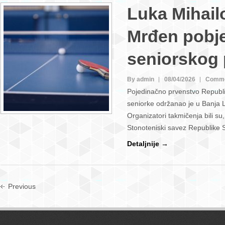
Luka Mihailo
Mrđen pobje
seniorskog 
By admin
08/04/2026
Comme
Pojedinačno prvenstvo Republi
seniorke održanao je u Banja L
Organizatori takmičenja bili s
Stonoteniski savez Republike 
Detaljnije →
Previous