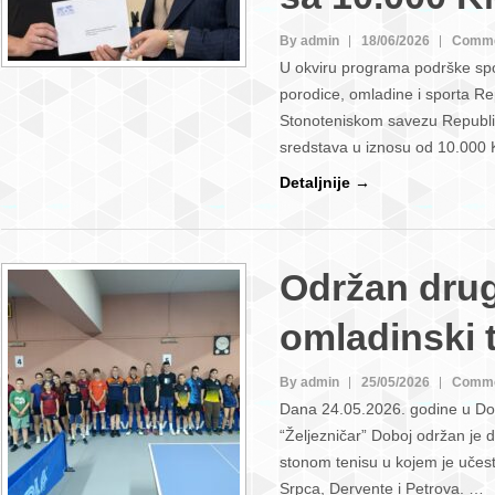
By admin
18/06/2026
Comme
U okviru programa podrške spo
porodice, omladine i sporta Re
Stonoteniskom savezu Republik
sredstava u iznosu od 10.000 
Detaljnije →
Održan drug
omladinski t
By admin
25/05/2026
Comme
Dana 24.05.2026. godine u Do
“Željezničar” Doboj održan je d
stonom tenisu u kojem je učes
Srpca, Dervente i Petrova. …