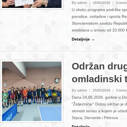
By admin
18/06/2026
Comme
U okviru programa podrške spo
porodice, omladine i sporta Re
Stonoteniskom savezu Republik
sredstava u iznosu od 10.000 
Detaljnije →
Održan drug
omladinski t
By admin
25/05/2026
Comme
Dana 24.05.2026. godine u Do
“Željezničar” Doboj održan je d
stonom tenisu u kojem je učes
Srpca, Dervente i Petrova. …
Detaljnije →