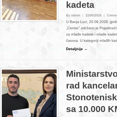
kadeta
By admin
22/06/2026
Comme
U Banja Luci, 20.06.2026. godi
„Centar“ održano je Pojedinač
za mlađe kadete i mlađe kadet
časova. U kategoriji mlađih k
Detaljnije →
Ministarstv
rad kancelar
Stonotenis
sa 10.000 