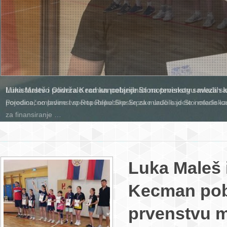
Ministarstvo podržalo rad kancelarije Stonoteniskog saveza s
porodice, omladine i sporta Republike Srpske uručilo je Stonotenis
za finansiranje …
Luka Maleš i
Kecman pob
prvenstvu m