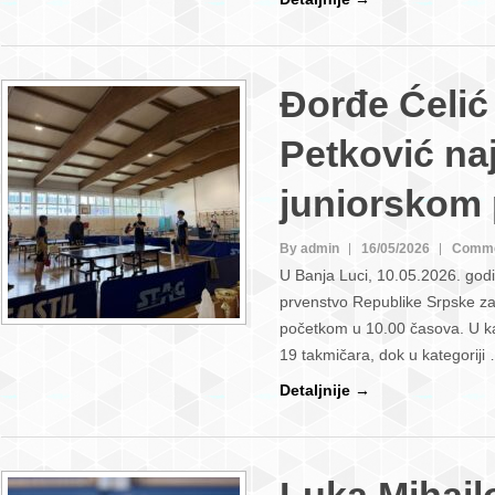
Đorđe Ćelić 
Petković naj
juniorskom
By admin
16/05/2026
Comme
U Banja Luci, 10.05.2026. god
prvenstvo Republike Srpske za j
početkom u 10.00 časova. U kat
19 takmičara, dok u kategoriji
Detaljnije →