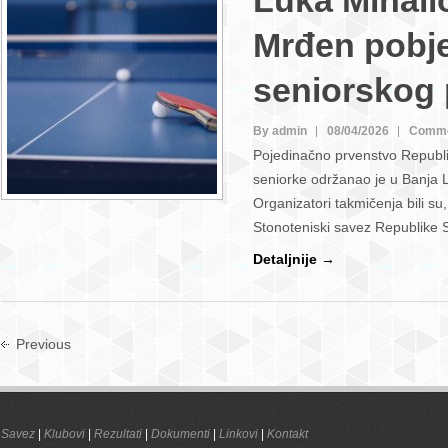
Luka Mihailo
Mrđen pobje
seniorskog 
By admin
08/04/2026
Comme
Pojedinačno prvenstvo Republi
seniorke održanao je u Banja L
Organizatori takmičenja bili s
Stonoteniski savez Republike 
Detaljnije →
Previous
Savez
|
Klubovi
|
Rezultati
|
Dokumenti
|
Linkovi
|
Kontakt