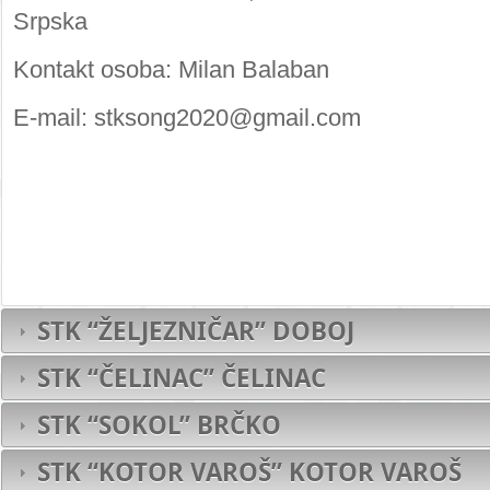
Srpska
Kontakt osoba: Milan Balaban
E-mail: stksong2020@gmail.com
STK “ŽELJEZNIČAR” DOBOJ
STK “ČELINAC” ČELINAC
STK “SOKOL” BRČKO
STK “KOTOR VAROŠ” KOTOR VAROŠ