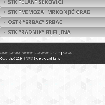
STK “ELAN” ŠEKOVIĆI
STK “MIMOZA” MRKONJIĆ GRAD
O
STK “SRBAC” SRBAC
STK “RADNIK” BIJELJINA
Savez
|
Klubovi
|
Rezultati
|
Dokumenti
|
Linkovi
|
Kontakt
Copyright © 2026
STSRS
Sva prava zadržana.