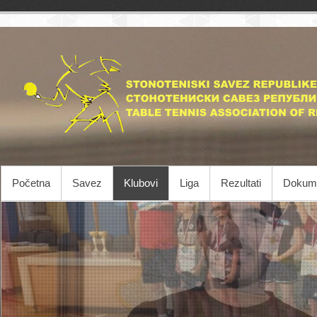
Početna
Savez
Klubovi
Liga
Rezultati
Dokume