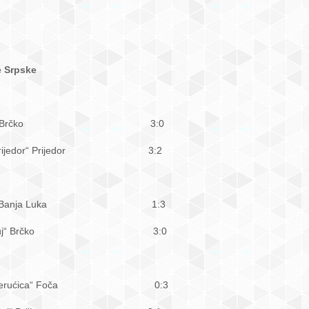
e Srpske
 STK „Sokol“ Brčko 3:0
TK „Prijedor“ Prijedor 3:2
K „Borac“ Banja Luka 1:3
 STK „Slavuj“ Brčko 3:0
– STK „Perućica“ Foča 0:3