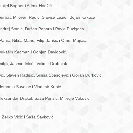
ijel Bogner i Admir Hodžić.
Šurbat, Milovan Radić, Slaviša Lazić i Bojan Kakuća.
 Andrej Stanić, Dušan Popara i Pavle Puzigaća.
nić, Nikša Marić, Filip Barišić i Omer Mujičić.
 Vukašin Kecman i Ognjen Davidović.
jić, Jasmin Inkić i Velimir Drobnjak.
ić, Slaven Radišić, Siniša Spasojević i Goran Đurković.
Nemanja Suvajac i Vladimir Kunić.
eksandar Drakul, Saša Perišić, Milivoje Vuković,
 Željko Vićić i Saša Savković.