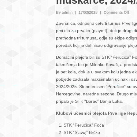
muškarce, 2024
on
By admin
17/03/2025
Comments Off
STK
Završnica, odnosno četvrti turnus Prve li
“Per
prvi dio za prvaka (playoff), dok je drugi
Foč
prethodna tri turnusa, gdje su ekipe odig
novi
poredak koji je definisao odigravanje plejof
šam
Prve
Domaćini plejofa bili su STK “Perućica” F
lige
takmičenja bio je Milenko Kovač, a preds
Repu
je pet kola, dok je u svakom kolu jedna ek
Srp
pobjede zadržala maksimalan učinak i osv
za
2024/2025. Stonoteniseri “Perućice” su ov
muš
Hercegovine, naredne sezone. Drugo mjesto
2024
pripalo je STK “Borac” Banja Luka.
Klubovi učesnici plejofa Prve lige Re
STK “Perućica” Foča
STK “Slavuj” Brčko