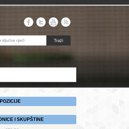
RS
Traži
 savez Republike Srpske
POZICIJE
DNICE I SKUPŠTINE