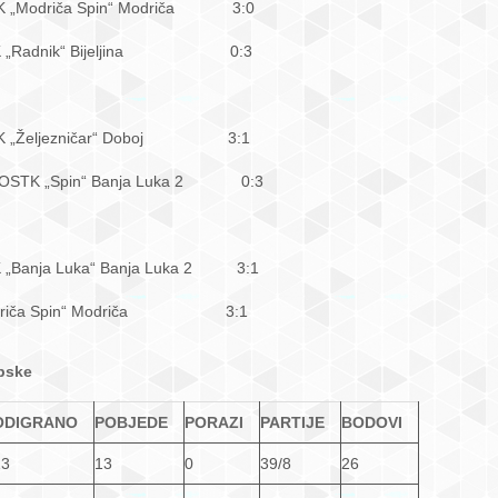
K „Modriča Spin“ Modriča 3:0
STK „Radnik“ Bijeljina 0:3
 STK „Željezničar“ Doboj 3:1
– OSTK „Spin“ Banja Luka 2 0:3
 „Banja Luka“ Banja Luka 2 3:1
 „Modriča Spin“ Modriča 3:1
rpske
ODIGRANO
POBJEDE
PORAZI
PARTIJE
BODOVI
13
13
0
39/8
26