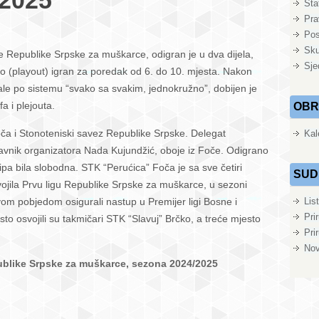
/2025
Sta
Pra
Pos
Sku
ge Republike Srpske za muškarce, odigran je u dva dijela,
ućica”
Sje
 dio (playout) igran za poredak od 6. do 10. mjesta. Nakon
a
rale po sistemu “svako sa svakim, jednokružno”, dobijen je
a i plejouta.
OBR
pion
oča i Stonoteniski savez Republike Srpske. Delegat
Kal
tavnik organizatora Nada Kujundžić, oboje iz Foče. Odigrano
blike
ipa bila slobodna. STK “Perućica” Foča je sa sve četiri
SUD
ske
ojila Prvu ligu Republike Srpske za muškarce, u sezoni
om pobjedom osigurali nastup u Premijer ligi Bosne i
Lis
karce,
Pri
 osvojili su takmičari STK “Slavuj” Brčko, a treće mjesto
Pri
/2025
Nov
publike Srpske za muškarce, sezona 2024/2025