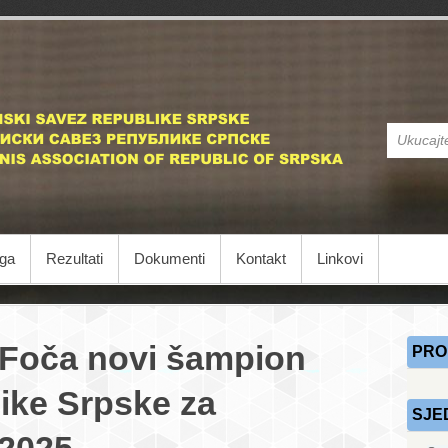
STS
Stonoteniski
iga
Rezultati
Dokumenti
Kontakt
Linkovi
 Foča novi šampion
PRO
like Srpske za
SJE