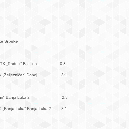
ike Srpske
- STK „Radnik“ Bijeljina 0:3
STK „Željezničar“ Doboj 3:1
STK „Spin“ Banja Luka 2 2:3
K „Banja Luka“ Banja Luka 2 3:1