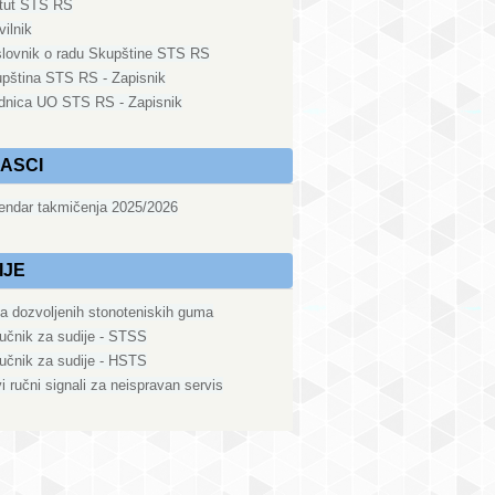
tut STS RS
vilnik
lovnik o radu Skupštine STS RS
pština STS RS - Zapisnik
dnica UO STS RS - Zapisnik
ASCI
endar takmičenja 2025/2026
IJE
ta dozvoljenih stonoteniskih guma
ručnik za sudije - STSS
ručnik za sudije - HSTS
i ručni signali za neispravan servis