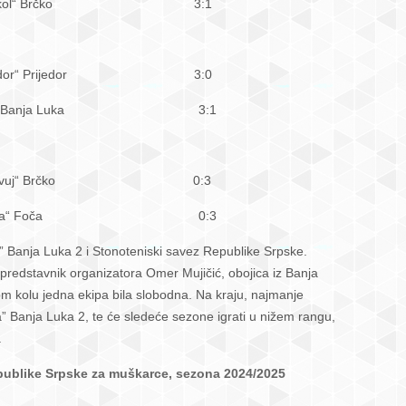
 – STK „Sokol“ Brčko 3:1
K „Prijedor“ Prijedor 3:0
K „Borac“ Banja Luka 3:1
– STK „Slavuj“ Brčko 0:3
TK „Perućica“ Foča 0:3
” Banja Luka 2 i Stonoteniski savez Republike Srpske.
 predstavnik organizatora Omer Mujičić, obojica iz Banja
om kolu jedna ekipa bila slobodna. Na kraju, najmanje
” Banja Luka 2, te će sledeće sezone igrati u nižem rangu,
.
epublike Srpske za muškarce, sezona 2024/2025