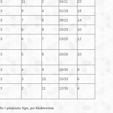
13
11
2
34/11
22
13
9
4
31/19
18
13
7
6
28/22
14
13
5
8
20/29
10
13
6
7
23/25
12
13
5
8
20/26
10
13
4
9
16/30
8
13
3
10
15/33
6
13
2
11
12/35
4
ofu i plejoutu lige, po klubovima