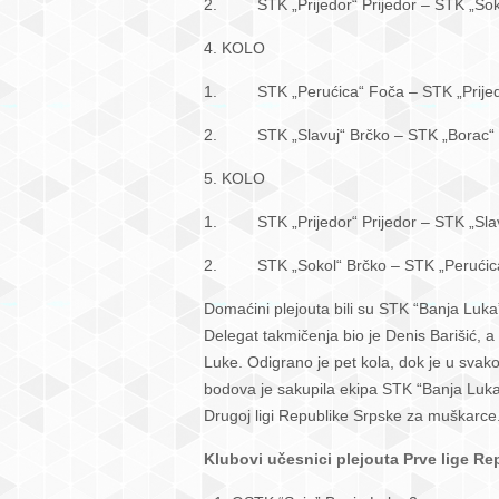
2. STK „Prijedor“ Prijedor
4. KOLO
1. STK „Perućica“ Foča – ST
2. STK „Slavuj“ Brčko – ST
5. KOLO
1. STK „Prijedor“ Prijedor 
2. STK „Sokol“ Brčko – S
Domaćini plejouta bili su STK “Banja Luka
Delegat takmičenja bio je Denis Barišić, a
Luke. Odigrano je pet kola, dok je u svak
bodova je sakupila ekipa STK “Banja Luka
Drugoj ligi Republike Srpske za muškarce
Klubovi učesnici plejouta Prve lige R