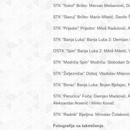
STK “Sokol” Brčko: Mervan Mešanović, Dan
STK “Slavuj” Brčko: Mario Miletić, Danilo 
STK “Prijedor” Prijedor: Miloš Radulović,
STK “Banja Luka” Banja Luka 2: Demijan Pa
OSTK “Spin” Banja Luka 2: Miloš Miletić,
STK “Modriča Spin” Modriča: Slobodan Smil
STK “Željezničar” Doboj: Vladislav Milanov
STK “Borac” Banja Luka: Bojan Bjelajac, 
STK “Perućica” Foča: Damjan Marković, Al
Aleksandar Arsenić i Mirko Kovač.
STK “Radnik” Bijeljina: Miroslav Čolaković,
Fotografije sa takmičenja