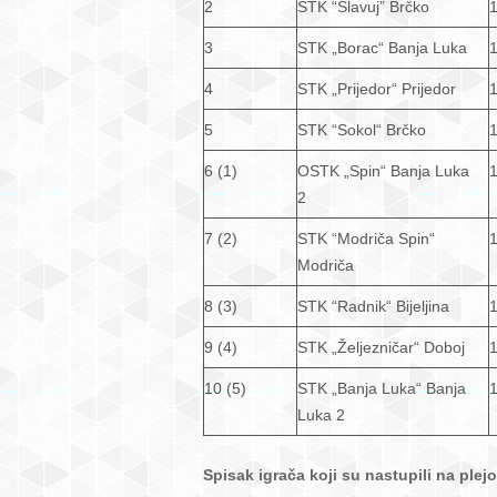
2
STK “Slavuj” Brčko
3
STK „Borac“ Banja Luka
4
STK „Prijedor“ Prijedor
5
STK “Sokol“ Brčko
6 (1)
OSTK „Spin“ Banja Luka
2
7 (2)
STK “Modriča Spin“
Modriča
8 (3)
STK “Radnik“ Bijeljina
9 (4)
STK „Željezničar“ Doboj
10 (5)
STK „Banja Luka“ Banja
Luka 2
Spisak igrača koji su nastupili na plej