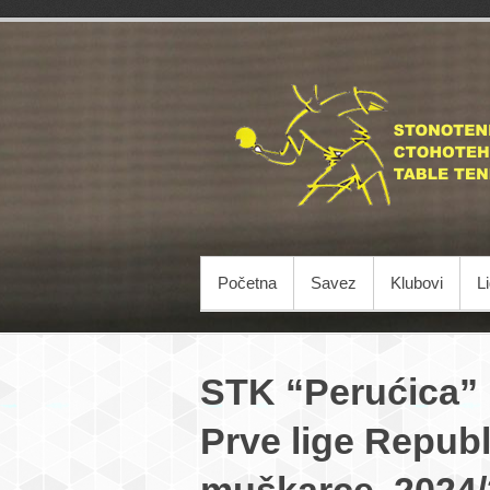
Početna
Savez
Klubovi
L
STK “Perućica”
Prve lige Repub