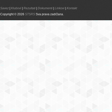
Savez
|
Klubovi
|
Rezultati
|
Dokumenti
|
Linkovi
|
Kontakt
Copyright © 2026
STSRS
Sva prava zadržana.