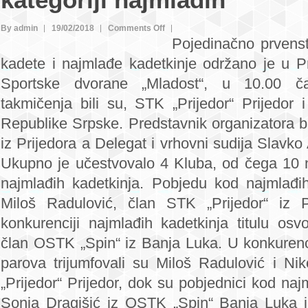
kategoriji najmlađih
on
By admin
19/02/2018
Comments Off
Pojedinačno prvens
Miloš
kadete i najmlađe kadetkinje održano je u Pr
Radulović
i
Sportske dvorane „Mladost“, u 10.00 ča
Sonja
takmičenja bili su, STK „Prijedor“ Prijedor 
Dragišić
Republike Srpske. Predstavnik organizatora 
najbolji
iz Prijedora a Delegat i vrhovni sudija Slavko 
u
Ukupno je učestvovalo 4 Kluba, od čega 10 n
Republici
Srpskoj
najmlađih kadetkinja. Pobjedu kod najmlađih
u
Miloš Radulović, član STK „Prijedor“ iz P
kategoriji
konkurenciji najmlađih kadetkinja titulu osvo
najmlađih
član OSTK „Spin“ iz Banja Luka. U konkurenc
parova trijumfovali su Miloš Radulović i Ni
„Prijedor“ Prijedor, dok su pobjednici kod najm
Sonja Dragišić iz OSTK „Spin“ Banja Luka 