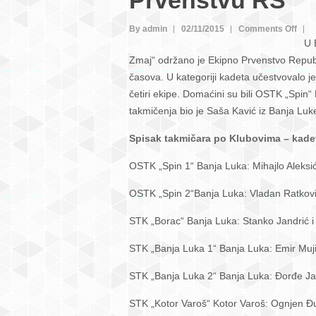
Prvenstvu RS
on
By admin
02/11/2015
Comments Off
U 
“Ban
Zmaj“ održano je Ekipno Prvenstvo Republ
Luka
časova. U kategoriji kadeta učestvovalo je
pobi
četiri ekipe. Domaćini su bili OSTK „Spin
kod
takmičenja bio je Saša Kavić iz Banja Luk
kade
“Bor
Spisak takmičara po Klubovima – kade
kod
kade
OSTK „Spin 1“ Banja Luka: Mihajlo Aleksić
na
OSTK „Spin 2“Banja Luka: Vladan Ratković
Eki
Prve
STK „Borac“ Banja Luka: Stanko Jandrić i
RS
STK „Banja Luka 1“ Banja Luka: Emir Mujiči
STK „Banja Luka 2“ Banja Luka: Đorđe Jan
STK „Kotor Varoš“ Kotor Varoš: Ognjen Đu