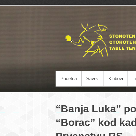
Početna
Savez
Klubovi
L
“Banja Luka” po
“Borac” kod kad