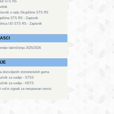
tut STS RS
vilnik
lovnik o radu Skupštine STS RS
pština STS RS - Zapisnik
dnica UO STS RS - Zapisnik
ASCI
endar takmičenja 2025/2026
IJE
ta dozvoljenih stonoteniskih guma
ručnik za sudije - STSS
ručnik za sudije - HSTS
i ručni signali za neispravan servis