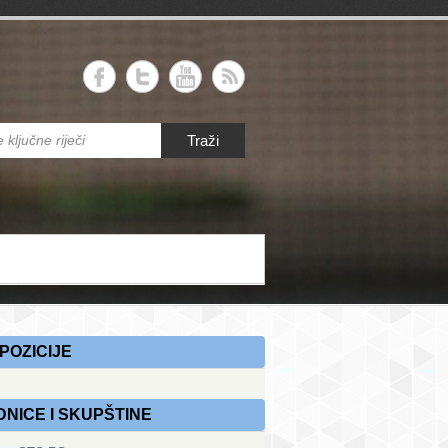
RS
Traži
 savez Republike Srpske
POZICIJE
DNICE I SKUPŠTINE