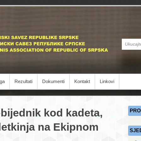
STS
Stonoteniski
iga
Rezultati
Dokumenti
Kontakt
Linkovi
bijednik kod kadeta,
PRO
etkinja na Ekipnom
SJE