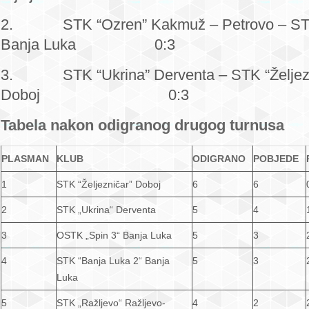
2. STK “Ozren” Kakmuž – Petrovo – STK 
Banja Luka 0:3
3. STK “Ukrina” Derventa – STK “Željezn
Doboj 0:3
Tabela nakon odigranog drugog turnusa
PLASMAN
KLUB
ODIGRANO
POBJEDE
1
STK “Željezničar” Doboj
6
6
2
STK „Ukrina“ Derventa
5
4
3
OSTK „Spin 3“ Banja Luka
5
3
4
STK “Banja Luka 2“ Banja
5
3
Luka
5
STK „Ražljevo“ Ražljevo-
4
2