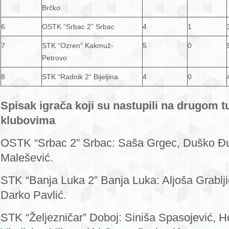
Brčko
6
OSTK “Srbac 2” Srbac
4
1
7
STK “Ozren“ Kakmuž-
5
0
Petrovo
8
STK “Radnik 2“ Bijeljina
4
0
Spisak igrača koji su nastupili na drugom t
klubovima
OSTK “Srbac 2” Srbac: Saša Grgec, Duško Đu
Malešević.
STK “Banja Luka 2” Banja Luka: Aljoša Grablji
Darko Pavlić.
STK “Željezničar” Doboj: Siniša Spasojević, H