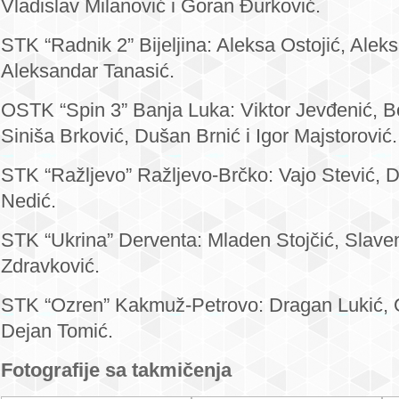
Vladislav Milanović i Goran Đurković.
STK “Radnik 2” Bijeljina: Aleksa Ostojić, Alek
Aleksandar Tanasić.
OSTK “Spin 3” Banja Luka: Viktor Jevđenić, Bo
Siniša Brković, Dušan Brnić i Igor Majstorović.
STK “Ražljevo” Ražljevo-Brčko: Vajo Stević, D
Nedić.
STK “Ukrina” Derventa: Mladen Stojčić, Slaven
Zdravković.
STK “Ozren” Kakmuž-Petrovo: Dragan Lukić, 
Dejan Tomić.
Fotografije sa takmičenja