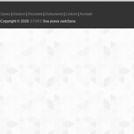
Savez
|
Klubovi
|
Rezultati
|
Dokumenti
|
Linkovi
|
Kontakt
Copyright © 2026
STSRS
Sva prava zadržana.