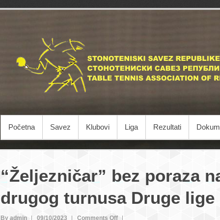
Početna
Savez
Klubovi
Liga
Rezultati
Dokume
“Željezničar” bez poraza 
drugog turnusa Druge lige
on
By admin
09/10/2023
Comments Off