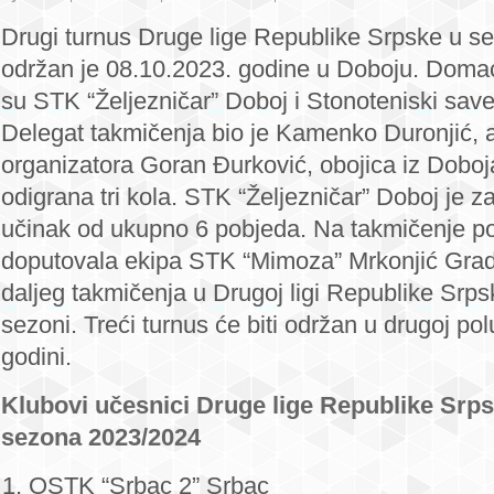
“Željezničar”
Drugi turnus Druge lige Republike Srpske u s
bez
održan je 08.10.2023. godine u Doboju. Domaći
poraza
su STK “Željezničar” Doboj i Stonoteniski sav
nakon
Delegat takmičenja bio je Kamenko Duronjić, 
drugog
turnusa
organizatora Goran Đurković, obojica iz Doboj
Druge
odigrana tri kola. STK “Željezničar” Doboj je
lige
učinak od ukupno 6 pobjeda. Na takmičenje po
doputovala ekipa STK “Mimoza” Mrkonjić Grad, 
daljeg takmičenja u Drugoj ligi Republike Srps
sezoni. Treći turnus će biti održan u drugoj po
godini.
Klubovi učesnici Druge lige Republike Srp
sezona 2023/2024
OSTK “Srbac 2” Srbac