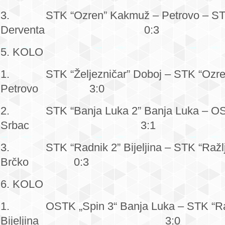
3. STK “Ozren” Kakmuž – Petrovo – STK
Derventa 0:3
5. KOLO
1. STK “Željezničar” Doboj – STK “Ozre
Petrovo 3:0
2. STK “Banja Luka 2” Banja Luka – OST
Srbac 3:1
3. STK “Radnik 2” Bijeljina – STK “Ražlj
Brčko 0:3
6. KOLO
1. OSTK „Spin 3“ Banja Luka – STK “Ra
Bijeljina 3:0