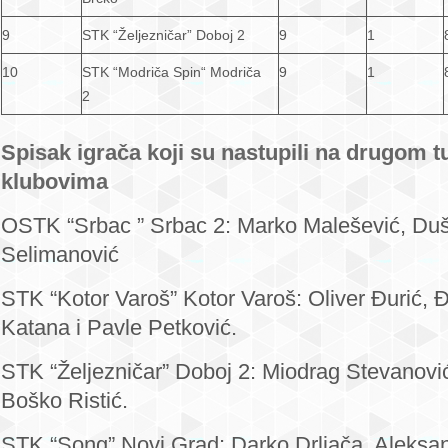
9
STK “Željezničar” Doboj 2
9
1
10
STK “Modriča Spin“ Modriča
9
1
2
Spisak igrača koji su nastupili na drugom t
klubovima
OSTK “Srbac ” Srbac 2: Marko Malešević, Duš
Selimanović
STK “Kotor Varoš” Kotor Varoš: Oliver Đurić,
Katana i Pavle Petković.
STK “Željezničar” Doboj 2: Miodrag Stevanović,
Boško Ristić.
STK “Song” Novi Grad: Darko Drljača, Aleksan