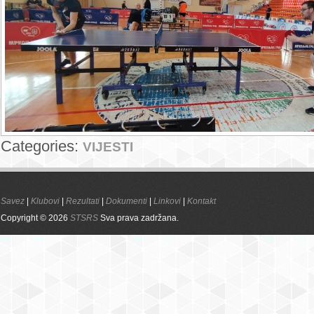
Categories:
VIJESTI
Savez
|
Klubovi
|
Rezultati
|
Dokumenti
|
Linkovi
|
Kontakt
Copyright © 2026
STSRS
Sva prava zadržana.