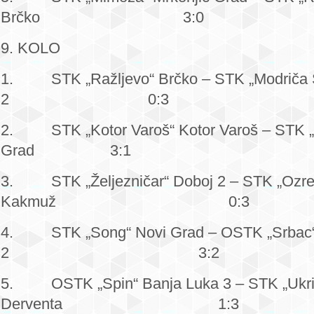
Brčko 3:0
9. KOLO
1. STK „Ražljevo“ Brčko – STK „Modriča S
2 0:3
2. STK „Kotor Varoš“ Kotor Varoš – STK „
Grad 3:1
3. STK „Željezničar“ Doboj 2 – STK „Ozre
Kakmuž 0:3
4. STK „Song“ Novi Grad – OSTK „Srbac“
2 3:2
5. OSTK „Spin“ Banja Luka 3 – STK „Ukri
Derventa 1:3