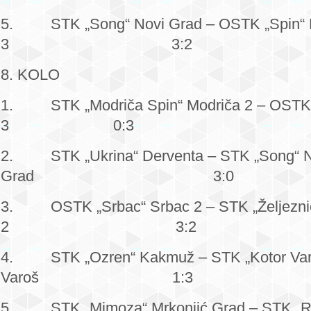
5. STK „Song“ Novi Grad – OSTK „Spin“ 
3 3:2
8. KOLO
1. STK „Modriča Spin“ Modriča 2 – OSTK 
3 0:3
2. STK „Ukrina“ Derventa – STK „Song“ N
Grad 3:0
3. OSTK „Srbac“ Srbac 2 – STK „Željeznič
2 3:2
4. STK „Ozren“ Kakmuž – STK „Kotor Varo
Varoš 1:3
5. STK „Mimoza“ Mrkonjić Grad – STK „Ra