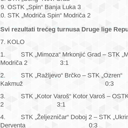
OSTK „Spin“ Banja Luka 3
STK „Modriča Spin“ Modriča 2
Svi rezultati trećeg turnusa Druge lige Rep
7. KOLO
1. STK „Mimoza“ Mrkonjić Grad – STK „Mo
Modriča 2 3:1
2. STK „Ražljevo“ Brčko – STK „Ozren“
Kakmuž 0:3
3. STK „Kotor Varoš“ Kotor Varoš – OSTK 
2 3:1
4. STK „Željezničar“ Doboj 2 – STK „Ukri
Derventa 0:3