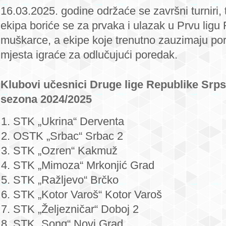
16.03.2025. godine održaće se završni turniri, 
ekipa boriće se za prvaka i ulazak u Prvu ligu
muškarce, a ekipe koje trenutno zauzimaju por
mjesta igraće za odlučujući poredak.
Klubovi učesnici Druge lige Republike Srp
sezona 2024/2025
STK „Ukrina“ Derventa
OSTK „Srbac“ Srbac 2
STK „Ozren“ Kakmuž
STK „Mimoza“ Mrkonjić Grad
STK „Ražljevo“ Brčko
STK „Kotor Varoš“ Kotor Varoš
STK „Željezničar“ Doboj 2
STK „Song“ Novi Grad