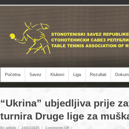
Početna
Savez
Klubovi
Liga
Rezultati
Dokume
“Ukrina” ubjedljiva prije z
turnira Druge lige za mušk
on
By admin
24/02/2025
Comments Off