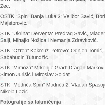
Zec.
OSTK “Spin” Banja Luka 3: Velibor Savić, Bori
Majstorović.
STK “Ukrina” Derventa: Predrag Savić, Mladen
Salji, Mihajlo Nožica i Nemanja Zdravković.
STK “Ozren” Kakmuž-Petrovo: Ognjen Tomić, 
Sabahudin Tutundžić.
STK “Mimoza” Mrkonjić Grad: Dragan Marković
Simon Jurišić i Miroslav Soldat.
STK “Modriča Spin” Modriča 2: Vladan Spasojev
Nikola Lazić.
Fotografije sa takmičenja