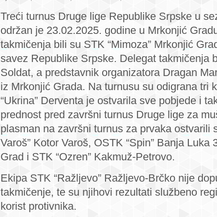
“Ukrina”
Treći turnus Druge lige Republike Srpske u s
ubjedljiva
održan je 23.02.2025. godine u Mrkonjić Grad
prije
takmičenja bili su STK “Mimoza” Mrkonjić Grad
završnog
savez Republike Srpske. Delegat takmičenja bi
turnira
Druge
Soldat, a predstavnik organizatora Dragan Mar
lige
iz Mrkonjić Grada. Na turnusu su odigrana tri 
za
“Ukrina” Derventa je ostvarila sve pobjede i ta
muškarce
prednost pred završni turnus Druge lige za mu
plasman na završni turnus za prvaka ostvarili 
Varoš” Kotor Varoš, OSTK “Spin” Banja Luka 
Grad i STK “Ozren” Kakmuž-Petrovo.
Ekipa STK “Ražljevo” Ražljevo-Brčko nije dop
takmičenje, te su njihovi rezultati službeno reg
korist protivnika.