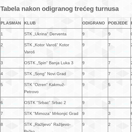
Tabela nakon odigranog trećeg turnusa
PLASMAN
KLUB
ODIGRANO
POBJEDE
1
STK „Ukrina“ Derventa
9
9
2
STK „Kotor Varoš“ Kotor
9
7
Varoš
3
OSTK „Spin“ Banja Luka 3
9
7
4
STK „Song“ Novi Grad
9
7
5
STK “Ozren“ Kakmuž-
9
5
Petrovo
6
OSTK “Srbac” Srbac 2
9
3
7
STK “Mimoza” Mrkonjić Grad
9
3
8
STK „Ražljevo“ Ražljevo-
9
2
Brčko