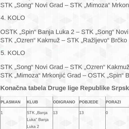
STK „Song“ Novi Grad – STK „Mimoza“ Mrkonj
KOLO
OSTK „Spin“ Banja Luka 2 – STK „Song“ Novi
STK „Ozren“ Kakmuž – STK „Ražljevo“ Brčko 
KOLO
STK „Song“ Novi Grad – STK „Ozren“ Kakmuž
STK „Mimoza“ Mrkonjić Grad – OSTK „Spin“ B
Konačna tabela Druge lige Republike Srps
PLASMAN
KLUB
ODIGRANO
POBJEDE
PORAZI
1
STK „Banja
13
13
0
Luka“ Banja
Luka 2