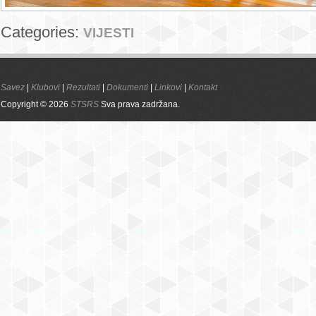
Categories:
VIJESTI
Savez
|
Klubovi
|
Rezultati
|
Dokumenti
|
Linkovi
|
Kontakt
Copyright © 2026
STSRS
Sva prava zadržana.