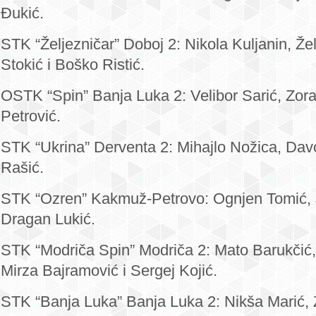
Đukić.
STK “Željezničar” Doboj 2: Nikola Kuljanin, Že
Stokić i Boško Ristić.
OSTK “Spin” Banja Luka 2: Velibor Sarić, Zor
Petrović.
STK “Ukrina” Derventa 2: Mihajlo Nožica, Dav
Rašić.
STK “Ozren” Kakmuž-Petrovo: Ognjen Tomić, 
Dragan Lukić.
STK “Modriča Spin” Modriča 2: Mato Barukčić,
Mirza Bajramović i Sergej Kojić.
STK “Banja Luka” Banja Luka 2: Nikša Marić, Z