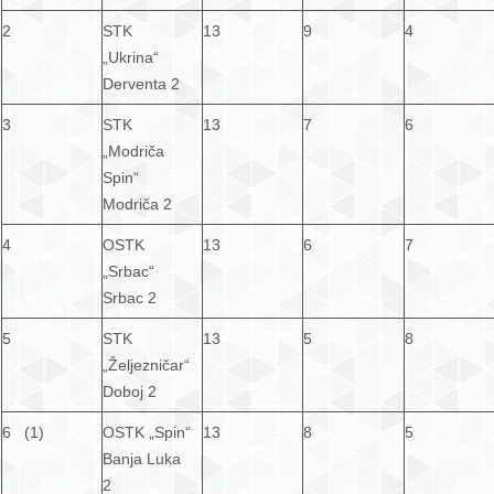
2
STK
13
9
4
„Ukrina“
Derventa 2
3
STK
13
7
6
„Modriča
Spin“
Modriča 2
4
OSTK
13
6
7
„Srbac“
Srbac 2
5
STK
13
5
8
„Željezničar“
Doboj 2
6 (1)
OSTK „Spin“
13
8
5
Banja Luka
2