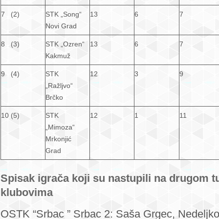
7 (2)
STK „Song“
13
6
7
Novi Grad
8 (3)
STK „Ozren“
13
6
7
Kakmuž
9 (4)
STK
12
3
9
„Ražljvo“
Brčko
10 (5)
STK
12
1
11
„Mimoza“
Mrkonjić
Grad
Spisak igrača koji su nastupili na drugom t
klubovima
OSTK “Srbac ” Srbac 2: Saša Grgec, Nedeljko