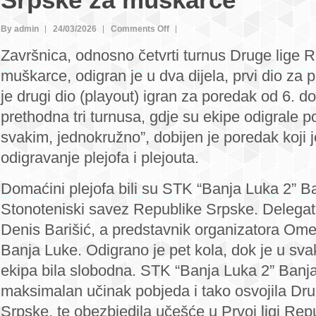
Srpske za muškarce
on
By admin
24/03/2026
Comments Off
STK
Završnica, odnosno četvrti turnus Druge lige 
“Banja
muškarce, odigran je u dva dijela, prvi dio za p
Luka
je drugi dio (playout) igran za poredak od 6. 
2”
prethodna tri turnusa, gdje su ekipe odigrale 
Banja
Luka
svakim, jednokružno”, dobijen je poredak koji j
pobjednik
odigravanje plejofa i plejouta.
Druge
lige
Domaćini plejofa bili su STK “Banja Luka 2” B
Republike
Stonoteniski savez Republike Srpske. Delegat 
Srpske
Denis Barišić, a predstavnik organizatora Omer
za
Banja Luke. Odigrano je pet kola, dok je u sv
muškarce
ekipa bila slobodna. STK “Banja Luka 2” Banja
maksimalan učinak pobjeda i tako osvojila Dru
Srpske, te obezbjedila učešće u Prvoj ligi Rep