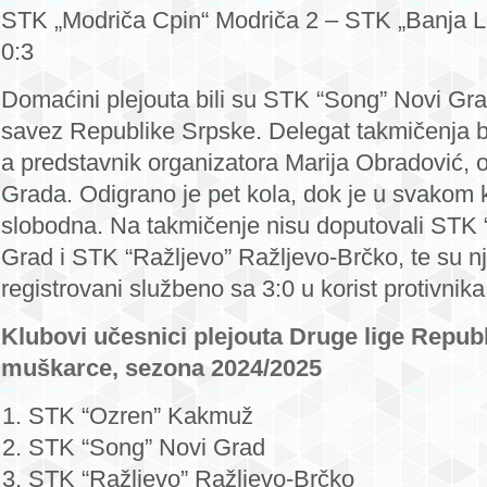
STK „Modriča Cpin“ Modriča 2 – STK „Banja L
0:3
Domaćini plejouta bili su STK “Song” Novi Gra
savez Republike Srpske. Delegat takmičenja b
a predstavnik organizatora Marija Obradović, 
Grada. Odigrano je pet kola, dok je u svakom k
slobodna. Na takmičenje nisu doputovali STK
Grad i STK “Ražljevo” Ražljevo-Brčko, te su nji
registrovani službeno sa 3:0 u korist protivnika
Klubovi učesnici plejouta Druge lige Repub
muškarce, sezona 2024/2025
STK “Ozren” Kakmuž
STK “Song” Novi Grad
STK “Ražljevo” Ražljevo-Brčko