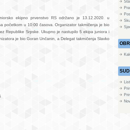
Sta
Pra
Pos
niorsko ekipno prvenstvo RS održano je 13.12.2020. u
n”
Sku
a početkom u 10:00 časova. Organizator takmičenja je bio
a
Sje
avez Republike Srpske. Ukupno je nastupilo 5 ekipa juniora i
a
ganizatora je bio Goran Unčanin, a Delegat takmičenja Slavko
OBR
jedor”
lji
Kal
pnom
SUD
ičenju
Lis
ore
Pri
Pri
š
Nov
orke