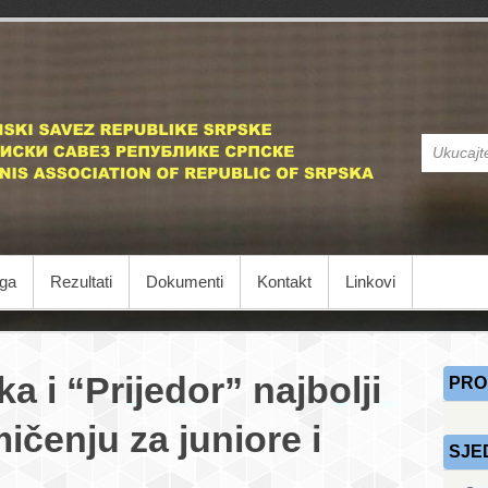
STS
Stonoteniski
iga
Rezultati
Dokumenti
Kontakt
Linkovi
a i “Prijedor” najbolji
PRO
čenju za juniore i
SJE