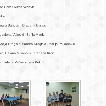
e Ćelić i Nikša Vesović
rke
Tamara Banović i Dragana Bursać
dalena Vuković i Sofija Mimić
ofija Dragišić, Sandra Dragišić i Marija Pajkanović
nić, Dajana Mikanović i Radana Krčić
ć, Jelena Mrđen i Jana Kukrić