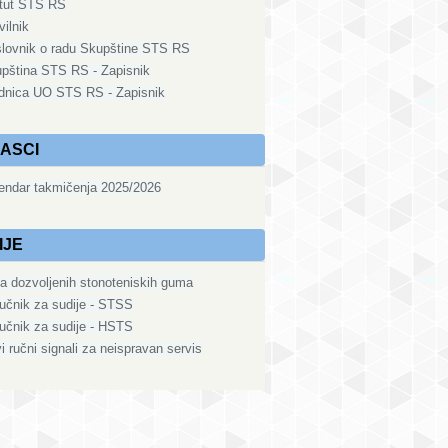
tut STS RS
vilnik
lovnik o radu Skupštine STS RS
pština STS RS - Zapisnik
dnica UO STS RS - Zapisnik
ASCI
endar takmičenja 2025/2026
IJE
ta dozvoljenih stonoteniskih guma
ručnik za sudije - STSS
ručnik za sudije - HSTS
i ručni signali za neispravan servis