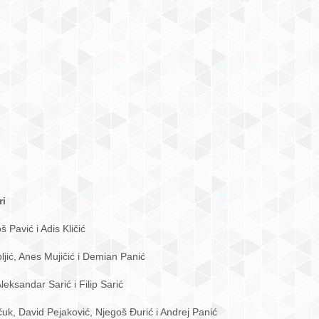
ri
 Pavić i Adis Kličić
jić, Anes Mujičić i Demian Panić
eksandar Sarić i Filip Sarić
uk, David Pejaković, Njegoš Đurić i Andrej Panić