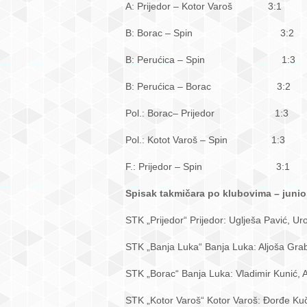
A: Prijedor – Kotor Varoš 3:1
B: Borac – Spin 3:2
B: Perućica – Spin 1:3
B: Perućica – Borac 3:2
Pol.: Borac– Prijedor 1:3
Pol.: Kotot Varoš – Spin 1:3
F.: Prijedor – Spin 3:1
Spisak takmičara po klubovima – junio
STK „Prijedor“ Prijedor: Uglješa Pavić, Uroš
STK „Banja Luka“ Banja Luka: Aljoša Grabl
STK „Borac“ Banja Luka: Vladimir Kunić, Al
STK „Kotor Varoš“ Kotor Varoš: Đorđe Kuč