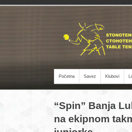
Početna
Savez
Klubovi
L
“Spin” Banja Luk
na ekipnom takmi