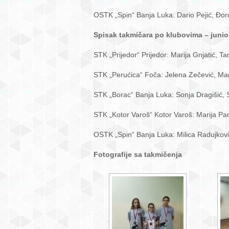
OSTK „Spin“ Banja Luka: Dario Pejić, Đorđ
Spisak takmičara po klubovima – junio
STK „Prijedor“ Prijedor: Marija Gnjatić, 
STK „Perućica“ Foča: Jelena Zečević, Mag
STK „Borac“ Banja Luka: Sonja Dragišić, S
STK „Kotor Varoš“ Kotor Varoš: Marija Pa
OSTK „Spin“ Banja Luka: Milica Radujkovi
Fotografije sa takmičenja