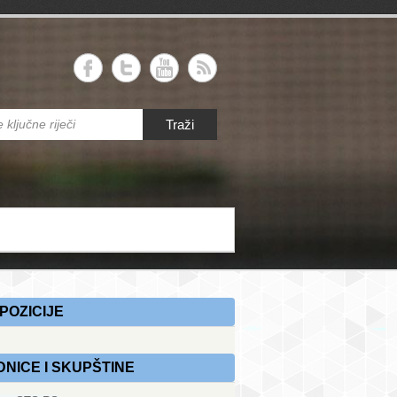
RS
Traži
 savez Republike Srpske
POZICIJE
DNICE I SKUPŠTINE