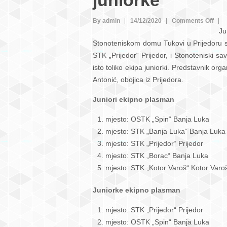
juniorke
on
By admin
14/12/2020
Comments Off
Ju
“Spi
Stonoteniskom domu Tukovi u Prijedoru s
Banj
STK „Prijedor“ Prijedor, i Stonoteniski s
Luk
isto toliko ekipa juniorki. Predstavnik or
i
Antonić, obojica iz Prijedora.
“Pri
najbo
Juniori ekipno plasman
na
eki
mjesto: OSTK „Spin“ Banja Luka
takm
mjesto: STK „Banja Luka“ Banja Luka
za
mjesto: STK „Prijedor“ Prijedor
juni
mjesto: STK „Borac“ Banja Luka
i
mjesto: STK „Kotor Varoš“ Kotor Varo
juni
Juniorke ekipno plasman
mjesto: STK „Prijedor“ Prijedor
mjesto: OSTK „Spin“ Banja Luka