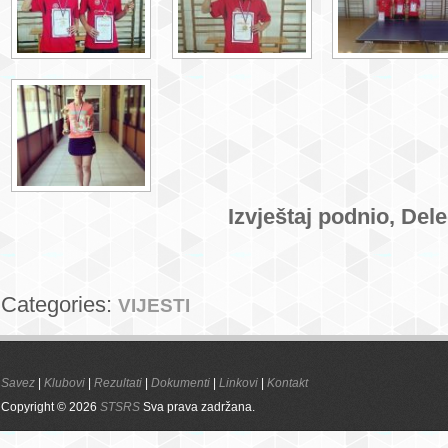
Izvještaj podnio, Dele
Categories:
VIJESTI
Savez
|
Klubovi
|
Rezultati
|
Dokumenti
|
Linkovi
|
Kontakt
Copyright © 2026
STSRS
Sva prava zadržana.