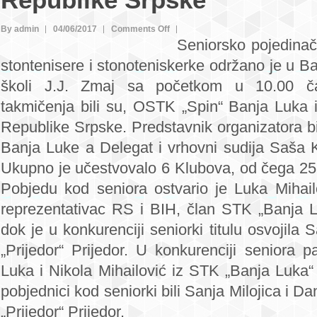
Republike Srpske
on
By admin
04/06/2017
Comments Off
Seniorsko pojedina
Sanja
stontenisere i stonoteniskerke održano je u B
Milojica
i
školi J.J. Zmaj sa početkom u 10.00 ča
Luka
takmičenja bili su, OSTK „Spin“ Banja Luka 
Mihailović
Republike Srpske. Predstavnik organizatora bi
najbolji
Banja Luke a Delegat i vrhovni sudija Saša 
na
Ukupno je učestvovalo 6 Klubova, od čega 25 s
seniorskom
prvenstvu
Pobjedu kod seniora ostvario je Luka Mihailo
Republike
reprezentativac RS i BIH, član STK „Banja L
Srpske
dok je u konkurenciji seniorki titulu osvojila 
„Prijedor“ Prijedor. U konkurenciji seniora p
Luka i Nikola Mihailović iz STK „Banja Luka
pobjednici kod seniorki bili Sanja Milojica i D
„Prijedor“ Prijedor.