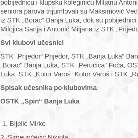
pobijednicu i klupsku koleginicu Miljanu Antoni
seniora parova trijumfovali su Maksimović Ved
iz STK „Borac“ Banja Luka, dok su pobijednici k
Milojica Sanja i Antonić Miljana iz STK „Prijedo
Svi klubovi učesnici
STK „Prijedor“ Prijedor, STK „Banja Luka“ Ba
„Borac“ Banja Luka, STK „Perućica“ Foča, OS
Luka, STK „Kotor Varoš“ Kotor Varoš i STK „Rad
Spisak učesnika po klubovima
OSTK „Spin“ Ban
1. Bijelić Mirko
2. Simeunčević Nikiola