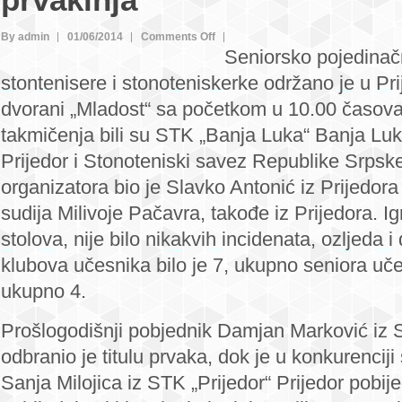
prvakinja
on
By admin
01/06/2014
Comments Off
Seniorsko pojedina
Marković
stontenisere i stonoteniskerke održano je u Pr
odbranio
titulu
dvorani „Mladost“ sa početkom u 10.00 časova
seniorskog
takmičenja bili su STK „Banja Luka“ Banja Luk
prvaka,
Prijedor i Stonoteniski savez Republike Srpsk
Milojica
organizatora bio je Slavko Antonić iz Prijedora
nova
sudija Milivoje Pačavra, takođe iz Prijedora. 
seniorska
prvakinja
stolova, nije bilo nikakvih incidenata, ozljeda
klubova učesnika bilo je 7, ukupno seniora uče
ukupno 4.
Prošlogodišnji pobjednik Damjan Marković iz 
odbranio je titulu prvaka, dok je u konkurenciji 
Sanja Milojica iz STK „Prijedor“ Prijedor pobij