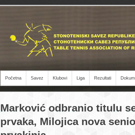
Početna
Savez
Klubovi
Liga
Rezultati
Dokume
Marković odbranio titulu s
prvaka, Milojica nova seni