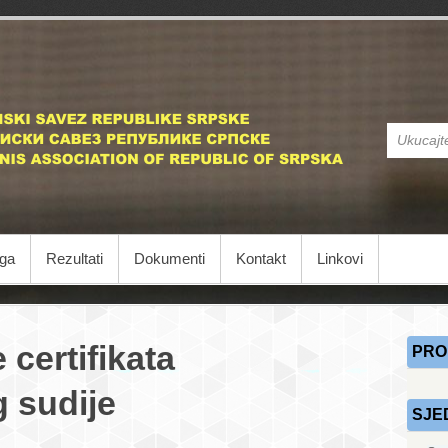
STS
Stonoteniski
iga
Rezultati
Dokumenti
Kontakt
Linkovi
 certifikata
PRO
g sudije
SJE