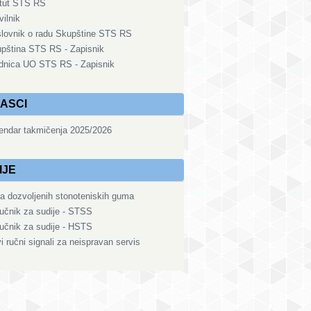
tut STS RS
vilnik
lovnik o radu Skupštine STS RS
pština STS RS - Zapisnik
dnica UO STS RS - Zapisnik
ASCI
endar takmičenja 2025/2026
IJE
ta dozvoljenih stonoteniskih guma
ručnik za sudije - STSS
ručnik za sudije - HSTS
i ručni signali za neispravan servis