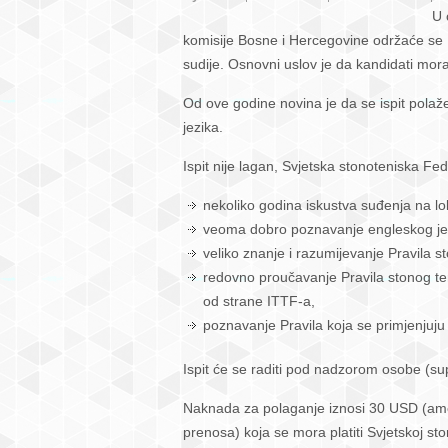
U 
Ispit
komisije Bosne i Hercegovine održaće se Is
za
sudije. Osnovni uslov je da kandidati moraju
dobi
certi
Od ove godine novina je da se ispit polaže
inte
jezika.
sudi
Ispit nije lagan, Svjetska stonoteniska Fe
nekoliko godina iskustva suđenja na lok
veoma dobro poznavanje engleskog je
veliko znanje i razumijevanje Pravila s
redovno proučavanje Pravila stonog t
od strane ITTF-a,
poznavanje Pravila koja se primjenjuju
Ispit će se raditi pod nadzorom osobe (s
Naknada za polaganje iznosi 30 USD (amer
prenosa) koja se mora platiti Svjetskoj sto