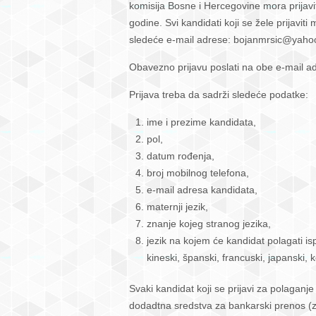
komisija Bosne i Hercegovine mora prijavi
godine. Svi kandidati koji se žele prijaviti
sledeće e-mail adrese: bojanmrsic@yaho
Obavezno prijavu poslati na obe e-mail a
Prijava treba da sadrži sledeće podatke:
ime i prezime kandidata,
pol,
datum rođenja,
broj mobilnog telefona,
e-mail adresa kandidata,
maternji jezik,
znanje kojeg stranog jezika,
jezik na kojem će kandidat polagati ispi
kineski, španski, francuski, japanski, ko
Svaki kandidat koji se prijavi za polaganje 
dodadtna sredstva za bankarski prenos (zav