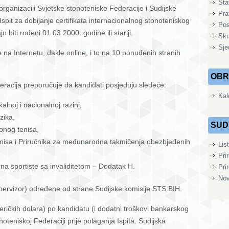
Sta
organizaciji Svjetske stonoteniske Federacije i Sudijske
Pra
pit za dobijanje certifikata internacionalnog stonoteniskog
Pos
 biti rođeni 01.03.2000. godine ili stariji.
janje
Sku
fikata
Sje
 na Internetu, dakle online, i to na 10 ponuđenih stranih
rnacionalnog
je
OBR
deracija preporučuje da kandidati posjeduju sledeće:
Kal
alnoj i nacionalnoj razini,
zika,
SUD
tonog tenisa,
enisa i Priručnika za međunarodna takmičenja obezbjeđenih
Lis
Pri
 na sportiste sa invaliditetom – Dodatak H.
Pri
Nov
upervizor) određene od strane Sudijske komisije STS BIH.
ičkih dolara) po kandidatu (i dodatni troškovi bankarskog
noteniskoj Federaciji prije polaganja Ispita. Sudijska