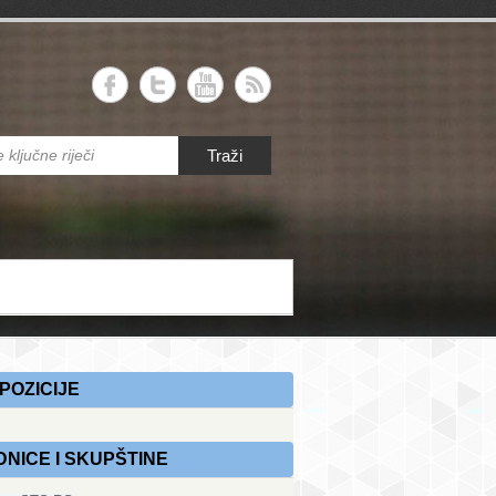
RS
Traži
 savez Republike Srpske
POZICIJE
DNICE I SKUPŠTINE