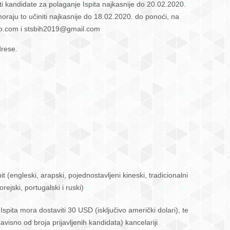
ti kandidate za polaganje Ispita najkasnije do 20.02.2020.
 moraju to učiniti najkasnije do 18.02.2020. do ponoći, na
o.com i stsbih2019@gmail.com
drese.
t (engleski, arapski, pojednostavljeni kineski, tradicionalni
rejski, portugalski i ruski)
Ispita mora dostaviti 30 USD (isključivo američki dolari), te
isno od broja prijavljenih kandidata) kancelariji