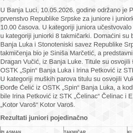
Đorđe
U Banja Luci, 10.05.2026. godine održano je 
Ćelić
prvenstvo Republike Srpske za juniore i junio
i
10.00 časova. U kategoriji juniora učestvovalo
Irina
u kategoriji juniorki 8 takmičarki. Domaćini su
Petković
najbolji
Banja Luka i Stonoteniski savez Republike Sr
na
takmičenja bio je Siniša Marčetić, a predstavn
juniorskom
Dragan Vučić, iz Banja Luke. Titule su osvojili
prvenstvu
OSTK „Spin“ Banja Luka i Irina Petković iz ST
U kategoriji muških parova titulu su osvojili V
Đorđe Ćelić iz OSTK „Spin“ Banja Luka, a kod j
bile Irina Petković iz STK „Čelinac“ Čelinac i
„Kotor Varoš“ Kotor Varoš.
Rezultati juniori pojedinačno
PLASMAN
TAKMIČAR
K