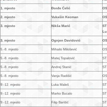
1. mjesto
Đorđe Ćelić
OS
2. mjesto
Vukašin Kecman
OS
3. mjesto
Nikša Marić
ST
Lu
3. mjesto
Ognjen Davidović
OS
5.-8. mjesto
Mihailo Milošević
OS
5.-8. mjesto
Matej Topalović
ST
5.-8. mjesto
Andrej Stanić
STK
5.-8. mjesto
Vanja Radišić
OS
9.-12. mjesto
Luka Maleš
ST
9.-12. mjesto
Marko Bucalo
ST
9.-12. mjesto
Filip Barišić
ST