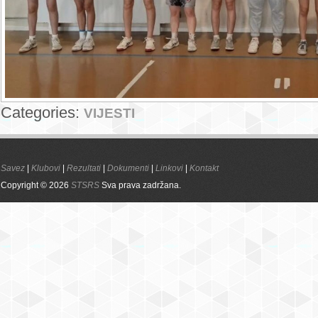
Categories:
VIJESTI
Savez
|
Klubovi
|
Rezultati
|
Dokumenti
|
Linkovi
|
Kontakt
Copyright © 2026
STSRS
Sva prava zadržana.