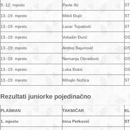
9.-12. mjesto
Pavle Ilić
ST
13.-19. mjesto
Miloš Đujić
ST
13.-19. mjesto
Lazar Topalović
ST
13.-19. mjesto
Vukašin Đurić
OS
13.-19. mjesto
Andrej Bajunović
OS
13.-19. mjesto
Nemanja Obradović
OS
13.-19. mjesto
Luka Đukić
OS
13.-19. mjesto
Mihajlo Nožica
ST
Rezultati juniorke pojedinačno
PLASMAN
TAKMIČAR
K
1. mjesto
Irina Petković
ST