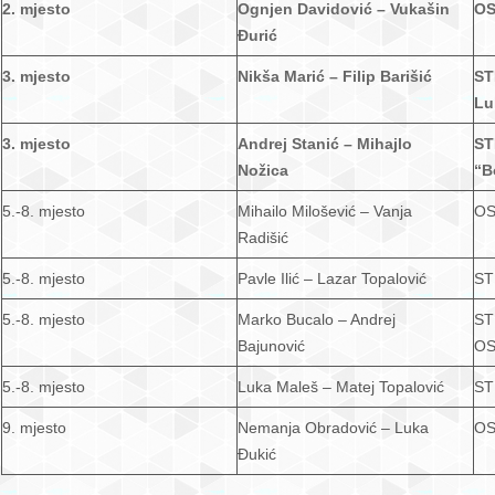
2. mjesto
Ognjen Davidović – Vukašin
OS
Đurić
3. mjesto
Nikša Marić – Filip Barišić
ST
Lu
3. mjesto
Andrej Stanić – Mihajlo
ST
Nožica
“B
5.-8. mjesto
Mihailo Milošević – Vanja
OS
Radišić
5.-8. mjesto
Pavle Ilić – Lazar Topalović
ST
5.-8. mjesto
Marko Bucalo – Andrej
ST
Bajunović
OS
5.-8. mjesto
Luka Maleš – Matej Topalović
ST
9. mjesto
Nemanja Obradović – Luka
OS
Đukić