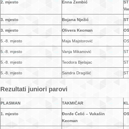
2. mjesto
Enna Zembić
ST
Va
3. mjesto
Bojana Nježić
ST
3. mjesto
Olivera Kecman
OS
5.-8. mjesto
Maja Majstorović
OS
5.-8. mjesto
Vanja Mikanović
ST
5.-8. mjesto
Teodora Bjelajac
ST
5.-8. mjesto
Sandra Dragišić
ST
Rezultati juniori parovi
PLASMAN
TAKMIČAR
K
1. mjesto
Đorđe Ćelić – Vukašin
OS
Kecman