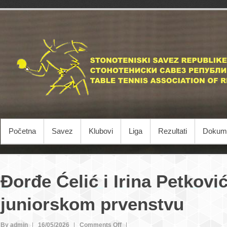
Početna
Savez
Klubovi
Liga
Rezultati
Dokume
Đorđe Ćelić i Irina Petković
juniorskom prvenstvu
on
By admin
16/05/2026
Comments Off