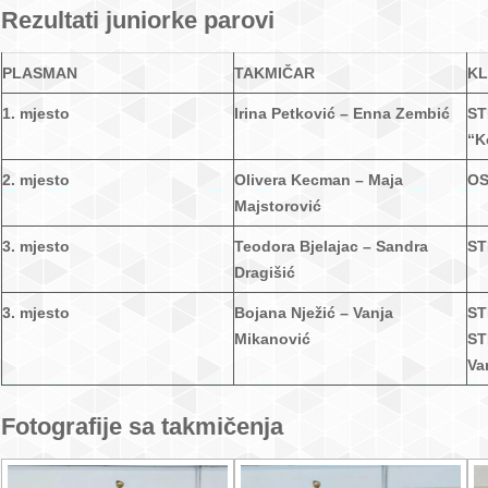
Rezultati juniorke parovi
PLASMAN
TAKMIČAR
K
1. mjesto
Irina Petković – Enna Zembić
ST
“K
2. mjesto
Olivera Kecman – Maja
OS
Majstorović
3. mjesto
Teodora Bjelajac – Sandra
ST
Dragišić
3. mjesto
Bojana Nježić – Vanja
ST
Mikanović
ST
Va
Fotografije sa takmičenja