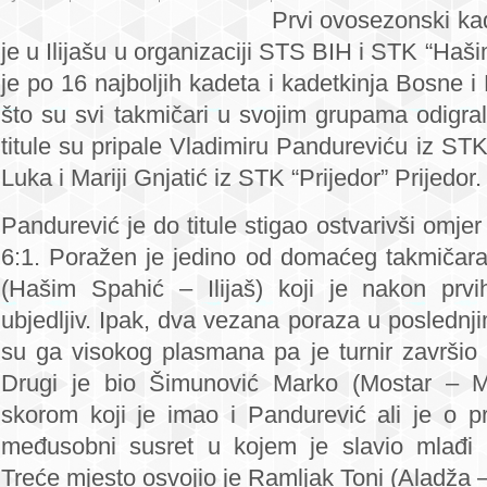
Prvi ovosezonski ka
BIH:
je u Ilijašu u organizaciji STS BIH i STK “Haš
Marija
Gnjatić
je po 16 najboljih kadeta i kadetkinja Bosne 
i
što su svi takmičari u svojim grupama odigr
Vladimir
titule su pripale Vladimiru Pandureviću iz ST
Pandurević
Luka i Mariji Gnjatić iz STK “Prijedor” Prijedor.
najbolji
na
Pandurević je do titule stigao ostvarivši omje
prvom
6:1. Poražen je jedino od domaćeg takmiča
TOP-
u
(Hašim Spahić – Ilijaš) koji je nakon prvi
8
ubjedljiv. Ipak, dva vezana poraza u posledn
su ga visokog plasmana pa je turnir završio
Drugi je bio Šimunović Marko (Mostar – M
skorom koji je imao i Pandurević ali je o p
međusobni susret u kojem je slavio mlađi 
Treće mjesto osvojio je Ramljak Toni (Aladža 