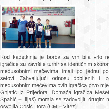
Kod kadetkinja je borba za vrh bila vrlo ne
igračice su završile turnir sa identičnim skor
međusobnim mečevima imali po jednu pob
setovi. Zahvaljujući odnosu dobijenih i i
međusobnim mečevima ovih igračica prvo mjest
Gnjatić iz Prijedora. Domaća igračica Meše
Spahić – Ilijaš) morala se zadovoljiti drugim
osvojila Ćosić Dora (CM – Vitez).