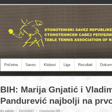
Početna
Savez
Klubovi
Liga
Rezultati
Dokume
BIH: Marija Gnjatić i Vladi
Pandurević najbolji na pr
on
By admin
25/10/2017
Comments Off