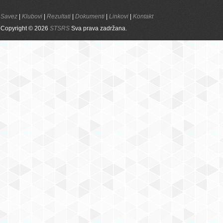
Savez
|
Klubovi
|
Rezultati
|
Dokumenti
|
Linkovi
|
Kontakt
Copyright © 2026
STSRS
Sva prava zadržana.