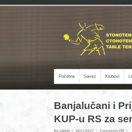
Početna
Savez
Klubovi
L
Banjalučani i Pr
KUP-u RS za sen
on
By admin
26/11/2017
Comments Off