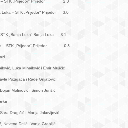
a – STK „Prijedor“ Prijedor 2:3
a – STK „Prijedor“ Prijedor 3:0
– STK „Banja Luka“ Banja Luka 3:1
– STK „Prijedor“ Prijedor 0:3
ori
ović, Luka Mihailović i Emir Mujičić
Pavle Puzigaća i Rade Gnjatović
Bojan Malinović i Simon Jurišić
orke
Sara Dragišić i Marija Jakovljević
, Nevena Delić i Vanja Grabljić