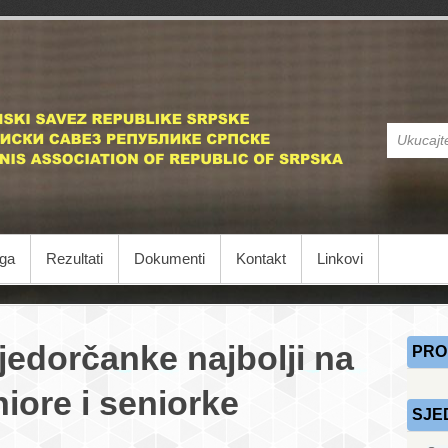
STS
Stonoteniski
iga
Rezultati
Dokumenti
Kontakt
Linkovi
ijedorčanke najbolji na
PRO
iore i seniorke
SJE