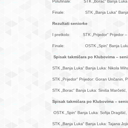
Polufinale: STK „Borac“ Banja Luk
Finale: STK „Banja Luka“ Banja Luk
Rezultati seniorke
I pretkolo: STK „Prijedor“ Prijedor 
Finale: OSTK „Spin“ Banja Luka 
Spisak takmičara po Klubovima – seni
STK „Banja Luka“ Banja Luka: Nikola Mihail
STK „Prijedor“ Prijedor: Goran Unčanin, 
STK „Borac“ Banja Luka: Siniša Marčetić, 
Spisak takmičara po Klubovima – seni
OSTK „Spin“ Banja Luka: Sofija Dragišić, 
STK „Banja Luka“ Banja Luka: Tajana Jojić