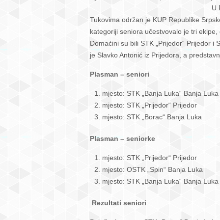
U 
Banj
Tukovima održan je KUP Republike Srpske
i
kategoriji seniora učestvovalo je tri ekipe,
Prij
Domaćini su bili STK „Prijedor“ Prijedor i
najbo
je Slavko Antonić iz Prijedora, a predstavn
na
KUP
Plasman – seniori
u
RS
mjesto: STK „Banja Luka“ Banja Luka
za
mjesto: STK „Prijedor“ Prijedor
seni
mjesto: STK „Borac“ Banja Luka
i
Plasman – seniorke
seni
mjesto: STK „Prijedor“ Prijedor
mjesto: OSTK „Spin“ Banja Luka
mjesto: STK „Banja Luka“ Banja Luka
Rezultati seniori