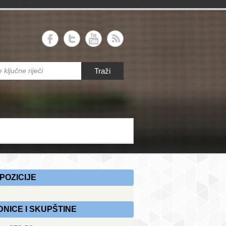
RS
Traži
 savez Republike Srpske
POZICIJE
DNICE I SKUPŠTINE