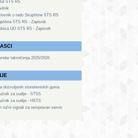
tut STS RS
vilnik
lovnik o radu Skupštine STS RS
pština STS RS - Zapisnik
dnica UO STS RS - Zapisnik
ASCI
endar takmičenja 2025/2026
IJE
ta dozvoljenih stonoteniskih guma
ručnik za sudije - STSS
ručnik za sudije - HSTS
i ručni signali za neispravan servis