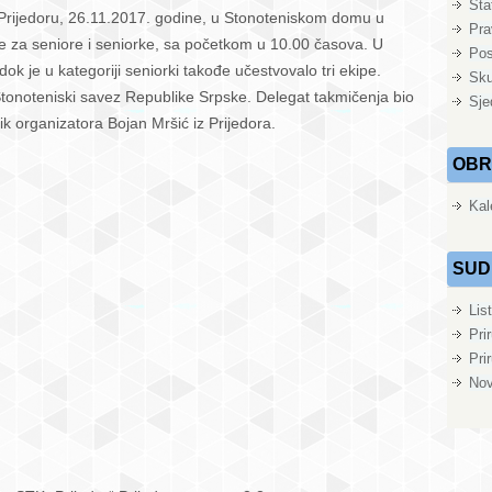
Sta
Prijedoru, 26.11.2017. godine, u Stonoteniskom domu u
alučani
Pra
 za seniore i seniorke, sa početkom u 10.00 časova. U
Pos
 dok je u kategoriji seniorki takođe učestvovalo tri ekipe.
edorčanke
Sku
 Stonoteniski savez Republike Srpske. Delegat takmičenja bio
lji
Sje
ik organizatora Bojan Mršić iz Prijedora.
-
OBR
Kal
ore
SUD
Lis
orke
Pri
Pri
Nov