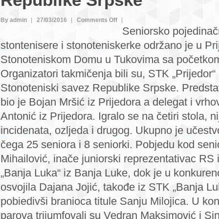
Republike Srpske
on
By admin
27/03/2016
Comments Off
Seniorsko pojedina
“Banja
stontenisere i stonoteniskerke održano je u Pri
Luka”
najuspješnija
Stonoteniskom Domu u Tukovima sa početkom
na
Organizatori takmičenja bili su, STK „Prijedor“ 
Seniorskom
Stonoteniski savez Republike Srpske. Predsta
pojedinačnom
bio je Bojan Mršić iz Prijedora a delegat i vrho
prvenstvu
Antonić iz Prijedora. Igralo se na četiri stola, n
Republike
Srpske
incidenata, ozljeda i drugog. Ukupno je učest
čega 25 seniora i 8 seniorki. Pobjedu kod seni
Mihailović, inače juniorski reprezentativac RS
„Banja Luka“ iz Banja Luke, dok je u konkurencij
osvojila Dajana Jojić, takođe iz STK „Banja L
pobiedivši branioca titule Sanju Milojica. U kon
parova trijumfovali su Vedran Maksimović i Si