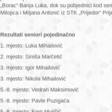
„Borac“ Banja Luka, dok su pobjednici kod seni
Milojica i Miljana Antonić iz STK „Prijedor“ Prij
Rezultati seniori pojedinačno
1. mjesto: Luka Mihailović
2. mjesto: Siniša Marčetić
3. mjesto: Igor Mihailović
3. mjesto: Nikola Mihailović
5.-8. mjesto: Vedran Maksimović
5.-8. mjesto: Pavle Puzigaća
5.-8. mjesto: Emir Mujičić