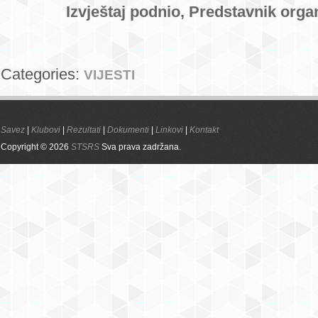
Izvještaj podnio, Predstavnik orga
Categories:
VIJESTI
Savez
|
Klubovi
|
Rezultati
|
Dokumenti
|
Linkovi
|
Kontakt
Copyright © 2026
STSRS
Sva prava zadržana.