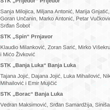
STK „Prijedor“ Prijedor
Sanja Milojica, Miljana Antonić, Marija Gnjati
Goran Unčanin, Marko Antonić, Petar Vučković
Srđan Šobot
STK „Spin“ Prnjavor
Klaudio Milanković, Zoran Sarić, Mirko Višekr
i Mićo Živković
STK „Banja Luka“ Banja Luka
Tajana Jojić, Dajana Jojić, Luka Mihailović, Nik
Mihailović i Emir Mujičić
STK „Borac“ Banja Luka
Vedran Maksimović, Srđan Samardžija, Siniša 