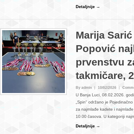
Detaljnije →
Marija Sarić
Popović naj
prvenstvu z
takmičare, 
By admin
10/02/2026
Comme
U Banja Luci, 08.02.2026. god
„Spin“ održano je Pojedinačno
za najmlađe kadete i najmlađe
10.00 časova. U kategoriji na
Detaljnije →