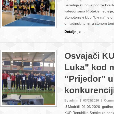
Saradnja klubova podiže kvali
kategorijama Protekle nedjelje
Stonoteniski klub “Ukrina” je o
omladinski turnir u stonom ten
Detaljnije →
Osvajači KU
Luka” kod 
“Prijedor” u
konkurencij
By admin
03/03/2026
Comme
U Modriči, 01.03.2026. godine,
KUP Republike Srpske za senio