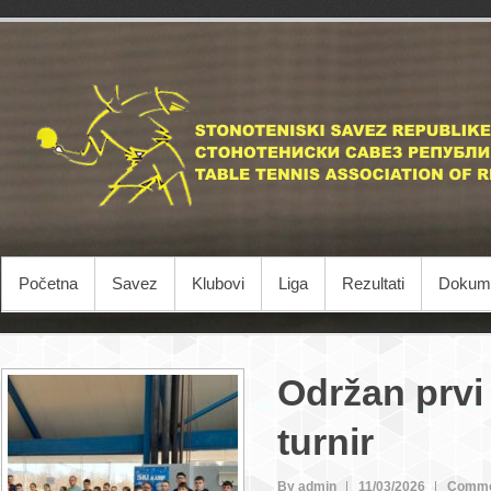
Početna
Savez
Klubovi
Liga
Rezultati
Dokume
Održan prvi
turnir
By admin
11/03/2026
Comme