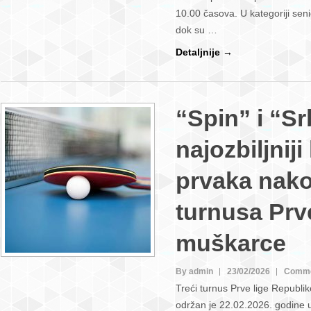
10.00 časova. U kategoriji seni
dok su …
Detaljnije →
“Spin” i “S
najozbiljniji
prvaka nako
turnusa Prve
muškarce
By admin
23/02/2026
Comme
Treći turnus Prve lige Republ
održan je 22.02.2026. godine 