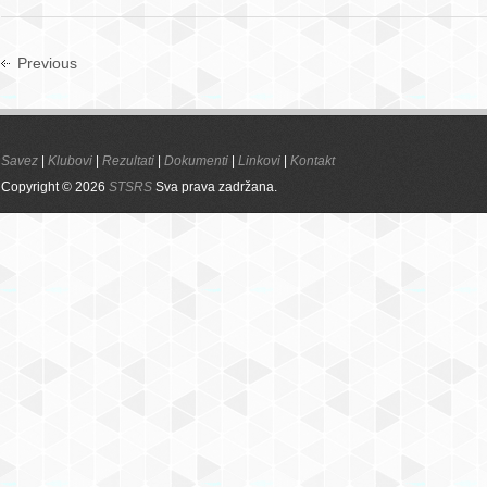
Previous
Savez
|
Klubovi
|
Rezultati
|
Dokumenti
|
Linkovi
|
Kontakt
Copyright © 2026
STSRS
Sva prava zadržana.