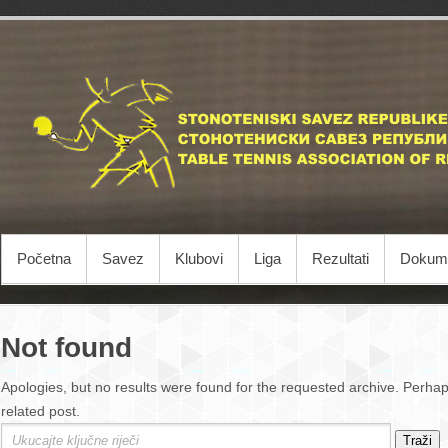
Početna
Savez
Klubovi
Liga
Rezultati
Dokume
Not found
Apologies, but no results were found for the requested archive. Perhaps
related post.
Traži